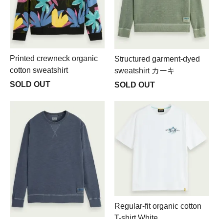
Printed crewneck organic
Structured garment-dyed
cotton sweatshirt
sweatshirt カーキ
SOLD OUT
SOLD OUT
Regular-fit organic cotton
T-shirt White