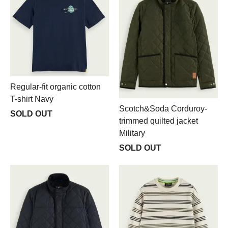
Regular-fit organic cotton
T-shirt Navy
Scotch&Soda Corduroy-
SOLD OUT
trimmed quilted jacket
Military
SOLD OUT