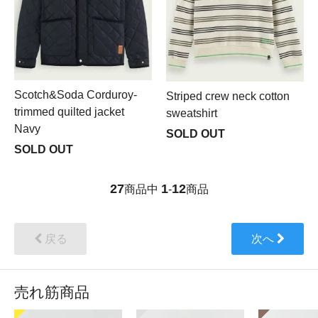
Scotch&Soda Corduroy-
Striped crew neck cotton
trimmed quilted jacket
sweatshirt
Navy
SOLD OUT
SOLD OUT
27
1
12
商品中
-
商品
戻る
次へ
売れ筋商品