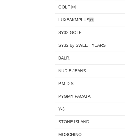
GOLF 🆕
LUXEAKMPLUS🆕
SY32 GOLF
SY32 by SWEET YEARS
BALR.
NUDIE JEANS
P.M.D.S.
PYGMY FACATA
Y-3
STONE ISLAND
MOSCHINO