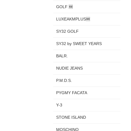
GOLF 🆕
LUXEAKMPLUS🆕
SY32 GOLF
SY32 by SWEET YEARS
BALR.
NUDIE JEANS
P.M.D.S.
PYGMY FACATA
Y-3
STONE ISLAND
MOSCHINO